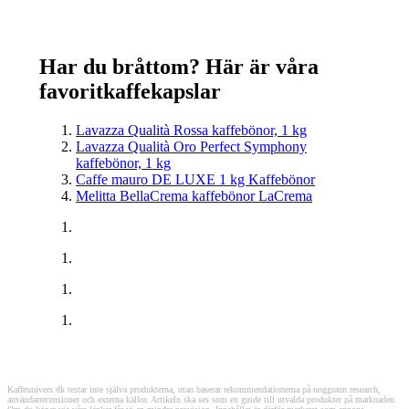
Har du bråttom? Här är våra
favoritkaffekapslar
Lavazza Qualità Rossa kaffebönor, 1 kg
Lavazza Qualità Oro Perfect Symphony
kaffebönor, 1 kg
Caffe mauro DE LUXE 1 kg Kaffebönor
Melitta BellaCrema kaffebönor LaCrema
Kaffeunivers.dk testar inte själva produkterna, utan baserar rekommendationerna på noggrann research,
användarrecensioner och externa källor. Artikeln ska ses som en guide till utvalda produkter på marknaden.