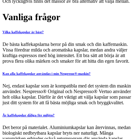
Och lyckligtvis finns det massor av bra alternativ att välja mellan.
Vanliga frågor
Vilka kaffekapslar är bäst?
De bästa kaffekapslarna beror på din smak och din kaffemaskin.
Vissa föredrar milda och aromatiska kapslar, medan andra väljer
kraftiga espressos med hög intensitet. Ett bra sätt att börja är att
prova flera olika märken och smaker för att hitta din egen favorit.
Kan alla kaffekapslar användas i min Nespresso®-maskin?
Nej, endast kapslar som är kompatibla med det system din maskin
använder. Nespresso® Original och Nespresso® Vertuo använder
helt olika kapslar. Därför är det viktigt att välja kapslar som passar
just ditt system för att få bästa möjliga smak och bryggkvalitet.
Är kaffekapslar dåliga för miljön?
Det beror på materialet. Aluminiumkapslar kan återvinnas, medan
biologiskt nedbrytbara kapslar bryts ner naturligt. Många
varumärken erbjuder också returprogram där använda kapslar