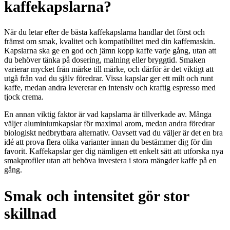
kaffekapslarna?
När du letar efter de bästa kaffekapslarna handlar det först och
främst om smak, kvalitet och kompatibilitet med din kaffemaskin.
Kapslarna ska ge en god och jämn kopp kaffe varje gång, utan att
du behöver tänka på dosering, malning eller bryggtid. Smaken
varierar mycket från märke till märke, och därför är det viktigt att
utgå från vad du själv föredrar. Vissa kapslar ger ett milt och runt
kaffe, medan andra levererar en intensiv och kraftig espresso med
tjock crema.
En annan viktig faktor är vad kapslarna är tillverkade av. Många
väljer aluminiumkapslar för maximal arom, medan andra föredrar
biologiskt nedbrytbara alternativ. Oavsett vad du väljer är det en bra
idé att prova flera olika varianter innan du bestämmer dig för din
favorit. Kaffekapslar ger dig nämligen ett enkelt sätt att utforska nya
smakprofiler utan att behöva investera i stora mängder kaffe på en
gång.
Smak och intensitet gör stor
skillnad