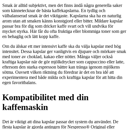
Smak är alltid subjektivt, men det finns ändå några generella saker
som kännetecknar de bästa kaffekapslarna. En tydlig och
välbalanserad smak är det viktigaste. Kapslarna ska ha en naturlig
arom utan att smaken känns konstgjord eller bitter. Mildare kapslar
passar bra för dig som dricker kaffe svart och vill undvika för
mycket styrka. Här får du ofta fruktiga eller blommiga toner som ger
en behaglig och lätt kopp kaffe.
Om du älskar ett mer intensivt kaffe ska du välja kapslar med hög
intensitet. Dessa kapslar ger vanligtvis en djupare och mörkare smak
med toner av choklad, kakao eller nötter. Många väljer också
kraftiga kapslar när de gör mjölkdrycker som cappuccino eller latte,
eftersom den starka espresson bättre kan tränga igenom mjölkens
sötma. Oavsett vilken riktning du föredrar är det en bra idé att
experimentera med både milda och kraftiga kapslar för att hitta din
egen favoritbalans.
Kompatibilitet med din
kaffemaskin
Det är viktigt att dina kapslar passar det system du använder. De
flesta kapslar är gjorda antingen för Nespresso® Original eller