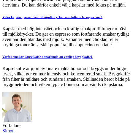
återvinns. Du kan därför enkelt välja kapslar med fokus på miljön.
Vilka kapslar passar bäst till mjölkdrycker som latte och cappuccino?
Kapslar med hög intensitet och en kraftig smakprofil fungerar bäst
till mjölkdrycker. De ger en espresso som fortfarande smakar tydligt
även när den blandas med mjölk. Varianter med choklad- eller
kryddiga toner är särskilt populära till cappuccino och latte.
Varför smakar kapselkaffe annorlunda än vanligt bryggkaffe?
Kapselkaffe är gjort av finare malda bönor och bryggs under högre
tryck, vilket ger en mer intensiv och koncentrerad smak. Bryggkaffe
från filter är mildare och rundare i smaken. Skillnaden beror både på
bryggmetoden och vilken typ av bönor som används i kapslarna.
Författare
Simon