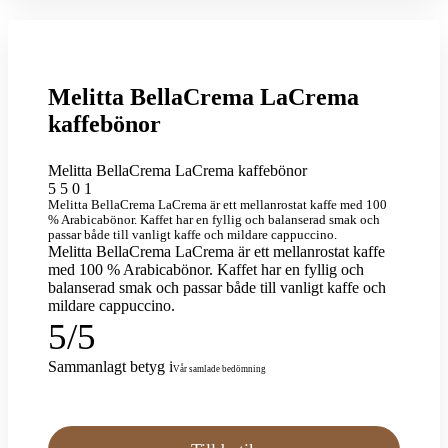
Melitta BellaCrema LaCrema
kaffebönor
Melitta BellaCrema LaCrema kaffebönor
5
5
0
1
Melitta BellaCrema LaCrema är ett mellanrostat kaffe med 100
% Arabicabönor. Kaffet har en fyllig och balanserad smak och
passar både till vanligt kaffe och mildare cappuccino.
Melitta BellaCrema LaCrema är ett mellanrostat kaffe
med 100 % Arabicabönor. Kaffet har en fyllig och
balanserad smak och passar både till vanligt kaffe och
mildare cappuccino.
5
/
5
Sammanlagt betyg
i
Vår samlade bedömning