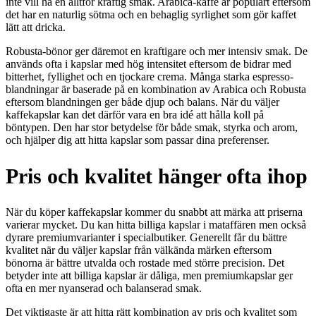
inte vill ha en alltför kraftig smak. Arabica-kaffe är populärt eftersom
det har en naturlig sötma och en behaglig syrlighet som gör kaffet
lätt att dricka.
Robusta-bönor ger däremot en kraftigare och mer intensiv smak. De
används ofta i kapslar med hög intensitet eftersom de bidrar med
bitterhet, fyllighet och en tjockare crema. Många starka espresso-
blandningar är baserade på en kombination av Arabica och Robusta
eftersom blandningen ger både djup och balans. När du väljer
kaffekapslar kan det därför vara en bra idé att hålla koll på
böntypen. Den har stor betydelse för både smak, styrka och arom,
och hjälper dig att hitta kapslar som passar dina preferenser.
Pris och kvalitet hänger ofta ihop
När du köper kaffekapslar kommer du snabbt att märka att priserna
varierar mycket. Du kan hitta billiga kapslar i mataffären men också
dyrare premiumvarianter i specialbutiker. Generellt får du bättre
kvalitet när du väljer kapslar från välkända märken eftersom
bönorna är bättre utvalda och rostade med större precision. Det
betyder inte att billiga kapslar är dåliga, men premiumkapslar ger
ofta en mer nyanserad och balanserad smak.
Det viktigaste är att hitta rätt kombination av pris och kvalitet som