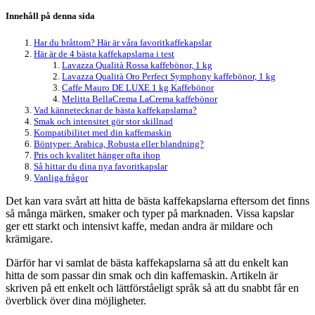
Innehåll på denna sida
Har du bråttom? Här är våra favoritkaffekapslar
Här är de 4 bästa kaffekapslarna i test
Lavazza Qualità Rossa kaffebönor, 1 kg
Lavazza Qualità Oro Perfect Symphony kaffebönor, 1 kg
Caffe Mauro DE LUXE 1 kg Kaffebönor
Melitta BellaCrema LaCrema kaffebönor
Vad kännetecknar de bästa kaffekapslarna?
Smak och intensitet gör stor skillnad
Kompatibilitet med din kaffemaskin
Böntyper: Arabica, Robusta eller blandning?
Pris och kvalitet hänger ofta ihop
Så hittar du dina nya favoritkapslar
Vanliga frågor
Det kan vara svårt att hitta de bästa kaffekapslarna eftersom det finns
så många märken, smaker och typer på marknaden. Vissa kapslar
ger ett starkt och intensivt kaffe, medan andra är mildare och
krämigare.
Därför har vi samlat de bästa kaffekapslarna så att du enkelt kan
hitta de som passar din smak och din kaffemaskin. Artikeln är
skriven på ett enkelt och lättförståeligt språk så att du snabbt får en
överblick över dina möjligheter.