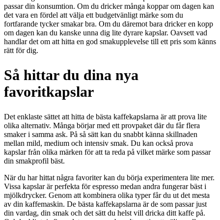
passar din konsumtion. Om du dricker många koppar om dagen kan
det vara en fördel att välja ett budgetvänligt märke som du
fortfarande tycker smakar bra. Om du däremot bara dricker en kopp
om dagen kan du kanske unna dig lite dyrare kapslar. Oavsett vad
handlar det om att hitta en god smakupplevelse till ett pris som känns
rätt för dig.
Så hittar du dina nya
favoritkapslar
Det enklaste sättet att hitta de bästa kaffekapslarna är att prova lite
olika alternativ. Många börjar med ett provpaket där du får flera
smaker i samma ask. På så sätt kan du snabbt känna skillnaden
mellan mild, medium och intensiv smak. Du kan också prova
kapslar från olika märken för att ta reda på vilket märke som passar
din smakprofil bäst.
När du har hittat några favoriter kan du börja experimentera lite mer.
Vissa kapslar är perfekta för espresso medan andra fungerar bäst i
mjölkdrycker. Genom att kombinera olika typer får du ut det mesta
av din kaffemaskin. De bästa kaffekapslarna är de som passar just
din vardag, din smak och det sätt du helst vill dricka ditt kaffe på.