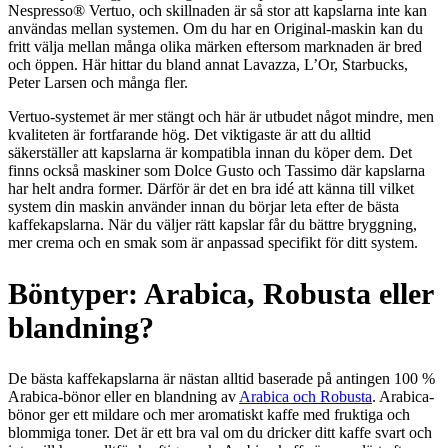
Nespresso® Vertuo, och skillnaden är så stor att kapslarna inte kan
användas mellan systemen. Om du har en Original-maskin kan du
fritt välja mellan många olika märken eftersom marknaden är bred
och öppen. Här hittar du bland annat Lavazza, L’Or, Starbucks,
Peter Larsen och många fler.
Vertuo-systemet är mer stängt och här är utbudet något mindre, men
kvaliteten är fortfarande hög. Det viktigaste är att du alltid
säkerställer att kapslarna är kompatibla innan du köper dem. Det
finns också maskiner som Dolce Gusto och Tassimo där kapslarna
har helt andra former. Därför är det en bra idé att känna till vilket
system din maskin använder innan du börjar leta efter de bästa
kaffekapslarna. När du väljer rätt kapslar får du bättre bryggning,
mer crema och en smak som är anpassad specifikt för ditt system.
Böntyper: Arabica, Robusta eller
blandning?
De bästa kaffekapslarna är nästan alltid baserade på antingen 100 %
Arabica-bönor eller en blandning av
Arabica och Robusta
. Arabica-
bönor ger ett mildare och mer aromatiskt kaffe med fruktiga och
blommiga toner. Det är ett bra val om du dricker ditt kaffe svart och