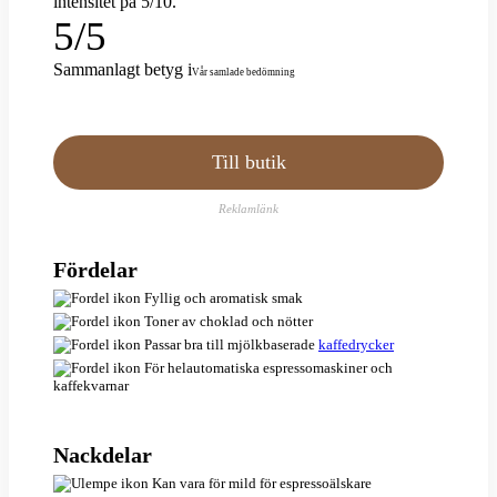
intensitet på 5/10.
5
/
5
Sammanlagt betyg
i
Vår samlade bedömning
Till butik
Reklamlänk
Fördelar
Fyllig och aromatisk smak
Toner av choklad och nötter
Passar bra till mjölkbaserade
kaffedrycker
För helautomatiska espressomaskiner och
kaffekvarnar
Nackdelar
Kan vara för mild för espressoälskare