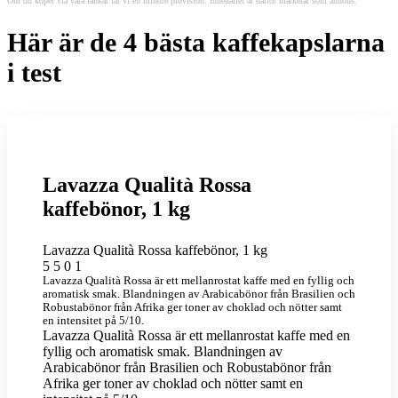
Om du köper via våra länkar får vi en mindre provision. Innehållet är därför markerat som annons.
Här är de 4 bästa kaffekapslarna
i test
Lavazza Qualità Rossa
kaffebönor, 1 kg
Lavazza Qualità Rossa kaffebönor, 1 kg
5
5
0
1
Lavazza Qualità Rossa är ett mellanrostat kaffe med en fyllig och
aromatisk smak. Blandningen av Arabicabönor från Brasilien och
Robustabönor från Afrika ger toner av choklad och nötter samt
en intensitet på 5/10.
Lavazza Qualità Rossa är ett mellanrostat kaffe med en
fyllig och aromatisk smak. Blandningen av
Arabicabönor från Brasilien och Robustabönor från
Afrika ger toner av choklad och nötter samt en