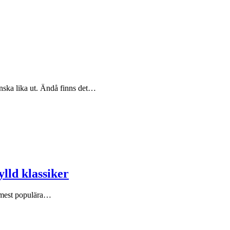
anska lika ut. Ändå finns det…
lld klassiker
e mest populära…